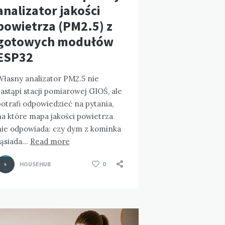
analizator jakości
powietrza (PM2.5) z
gotowych modułów
ESP32
Własny analizator PM2.5 nie
astąpi stacji pomiarowej GIOŚ, ale
otrafi odpowiedzieć na pytania,
na które mapa jakości powietrza
nie odpowiada: czy dym z kominka
sąsiada…
Read more
HOUSEHUB
0