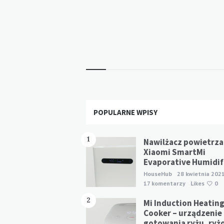
Stronicowanie
wpisów
Widgets
POPULARNE WPISY
1
Nawilżacz powietrza
Xiaomi SmartMi
Evaporative Humidifi
HouseHub
28 kwietnia 202
17 komentarzy
Likes
0
2
Mi Induction Heating
Cooker – urządzenie
gotowania ryżu, ryż