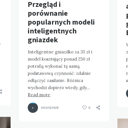
Przegląd i
porównanie
popularnych modeli
inteligentnych
gniazdek
n
Inteligentne gniazdko za 35 zł i
z
model kosztujący ponad 250 zł
p
potrafią wykonać tę samą
podstawową czynność: zdalnie
odłączyć zasilanie. Różnica
wychodzi dopiero wtedy, gdy…
Read more
HOUSEHUB
0