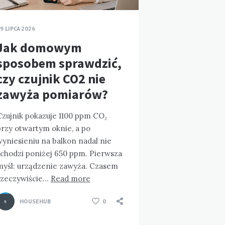
9 LIPCA 2026
Jak domowym
sposobem sprawdzić,
czy czujnik CO2 nie
zawyża pomiarów?
Czujnik pokazuje 1100 ppm CO₂
przy otwartym oknie, a po
yniesieniu na balkon nadal nie
schodzi poniżej 650 ppm. Pierwsza
myśl: urządzenie zawyża. Czasem
rzeczywiście…
Read more
HOUSEHUB
0