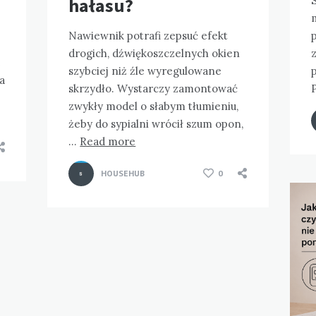
hałasu?
Nawiewnik potrafi zepsuć efekt
drogich, dźwiękoszczelnych okien
z
e
szybciej niż źle wyregulowane
a
skrzydło. Wystarczy zamontować
zwykły model o słabym tłumieniu,
żeby do sypialni wrócił szum opon,
…
Read more
HOUSEHUB
0