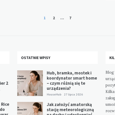
1
2
…
7
OSTATNIE WPISY
KI
Blog 
Hub, bramka, mostek i
koordynator smart home
urzą
er 2
– czym różnią się te
pozy
urządzenia?
1
Kilk
HouseHub
27 lipca 2026
zaku
 Rice
Jak założyć amatorską
umoż
 do
stację meteorologiczną
rozwi
owar
na dachu i udostępniać