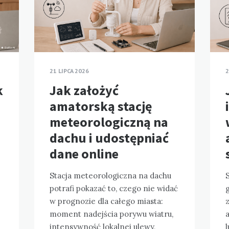
21 LIPCA 2026
2
k
Jak założyć
amatorską stację
meteorologiczną na
dachu i udostępniać
dane online
Stacja meteorologiczna na dachu
potrafi pokazać to, czego nie widać
g
w prognozie dla całego miasta:
moment nadejścia porywu wiatru,
a
intensywność lokalnej ulewy,
l