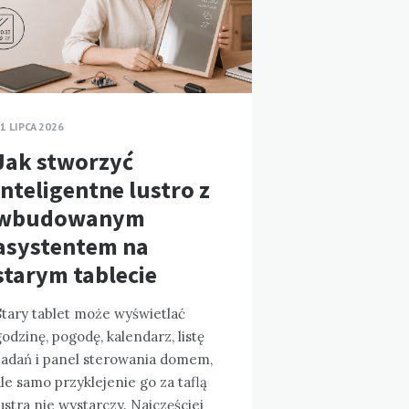
1 LIPCA 2026
Jak stworzyć
inteligentne lustro z
wbudowanym
asystentem na
starym tablecie
Stary tablet może wyświetlać
odzinę, pogodę, kalendarz, listę
zadań i panel sterowania domem,
le samo przyklejenie go za taflą
ustra nie wystarczy. Najczęściej