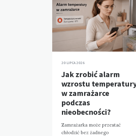
20 LIPCA 2026
Jak zrobić alarm
wzrostu temperatur
w zamrażarce
podczas
nieobecności?
Zamrażarka może przestać
chłodzić bez żadnego