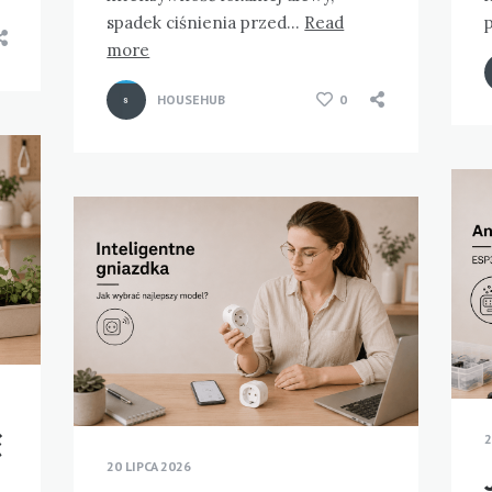
spadek ciśnienia przed…
Read
more
HOUSEHUB
0
ć
2
20 LIPCA 2026