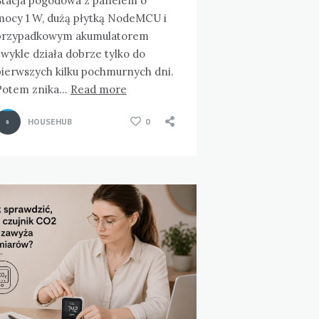
Stacja pogodowa z panelem o
mocy 1 W, dużą płytką NodeMCU i
przypadkowym akumulatorem
wykle działa dobrze tylko do
pierwszych kilku pochmurnych dni.
Potem znika…
Read more
HOUSEHUB
0