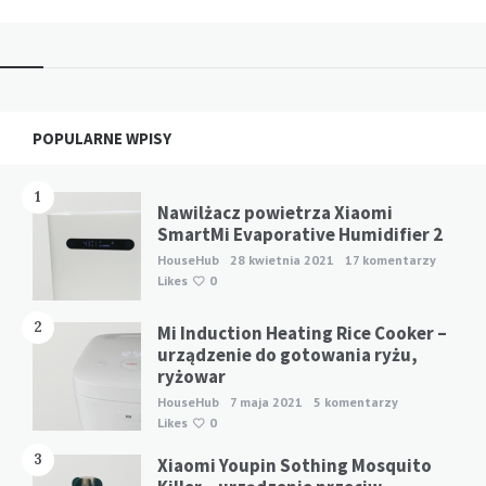
Widgets
POPULARNE WPISY
1
Nawilżacz powietrza Xiaomi
SmartMi Evaporative Humidifier 2
HouseHub
28 kwietnia 2021
17 komentarzy
Likes
0
2
Mi Induction Heating Rice Cooker –
urządzenie do gotowania ryżu,
ryżowar
HouseHub
7 maja 2021
5 komentarzy
Likes
0
3
Xiaomi Youpin Sothing Mosquito