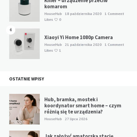
Killer – urządzenie przeciw
komarom
HouseHub
18 października 2020
1 Comment
Likes
0
4
Xiaoyi Yi Home 1080p Camera
HouseHub
21 października 2020
1 Comment
Likes
1
OSTATNIE WPISY
Hub, bramka, mostek i
koordynator smart home – czym
różnią się te urządzenia?
HouseHub
27 lipca 2026
Jak założyć amatorską stację