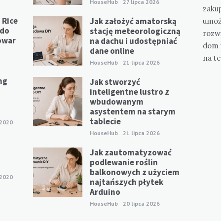
HouseHub
27 lipca 2026
zaku
 Rice
Jak założyć amatorską
umoż
 do
stację meteorologiczną
rozwi
owar
na dachu i udostępniać
dom 
dane online
na te
HouseHub
21 lipca 2026
ng
Jak stworzyć
inteligentne lustro z
wbudowanym
asystentem na starym
tablecie
 2020
HouseHub
21 lipca 2026
Jak zautomatyzować
p
podlewanie roślin
balkonowych z użyciem
 2020
najtańszych płytek
Arduino
HouseHub
20 lipca 2026