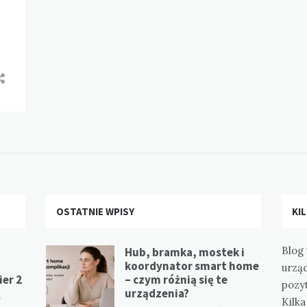
OSTATNIE WPISY
KI
Blog 
Hub, bramka, mostek i
koordynator smart home
urzą
er 2
– czym różnią się te
pozy
urządzenia?
1
Kilk