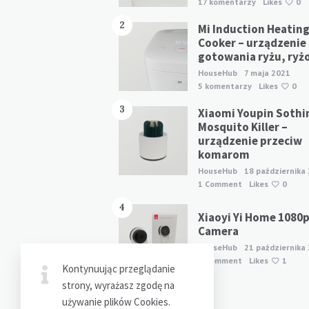
17 komentarzy
Likes
0
2
Mi Induction Heating
Cooker – urządzenie
gotowania ryżu, ryż
HouseHub
7 maja 2021
5 komentarzy
Likes
0
3
Xiaomi Youpin Sothi
Mosquito Killer –
urządzenie przeciw
komarom
HouseHub
18 października
1 Comment
Likes
0
4
Xiaoyi Yi Home 1080
Camera
HouseHub
21 października
1 Comment
Likes
1
Kontynuując przeglądanie
strony, wyrażasz zgodę na
używanie plików Cookies.