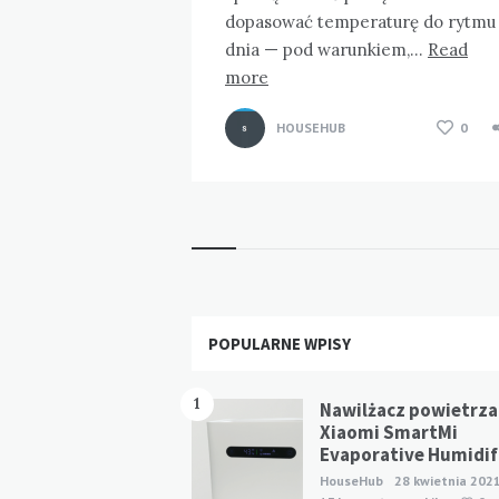
dopasować temperaturę do rytmu
dnia — pod warunkiem,…
Read
more
HOUSEHUB
0
Widgets
POPULARNE WPISY
1
Nawilżacz powietrza
Xiaomi SmartMi
Evaporative Humidifi
HouseHub
28 kwietnia 202