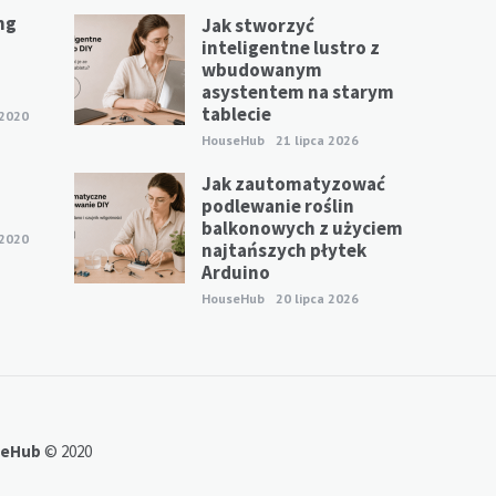
ng
Jak stworzyć
inteligentne lustro z
wbudowanym
asystentem na starym
tablecie
 2020
HouseHub
21 lipca 2026
Jak zautomatyzować
p
podlewanie roślin
balkonowych z użyciem
 2020
najtańszych płytek
Arduino
HouseHub
20 lipca 2026
seHub
© 2020