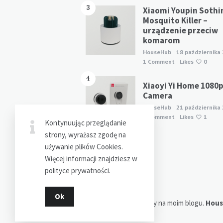
3
Xiaomi Youpin Sothi
Mosquito Killer –
urządzenie przeciw
komarom
HouseHub
18 października
1 Comment
Likes
0
4
Xiaoyi Yi Home 1080
Camera
HouseHub
21 października
1 Comment
Likes
1
Kontynuując przeglądanie
strony, wyrażasz zgodę na
używanie plików Cookies.
Więcej informacji znajdziesz w
polityce prywatności.
Ok
Dziękuję za odwiedziny na moim blogu.
Hou