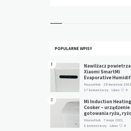
Widgets
POPULARNE WPISY
1
Nawilżacz powietrza
Xiaomi SmartMi
Evaporative Humidifi
HouseHub
28 kwietnia 202
17 komentarzy
Likes
0
2
Mi Induction Heating
Cooker – urządzenie
gotowania ryżu, ryż
HouseHub
7 maja 2021
5 komentarzy
Likes
0