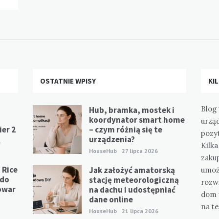
OSTATNIE WPISY
KI
Blog 
Hub, bramka, mostek i
koordynator smart home
urzą
er 2
– czym różnią się te
pozy
urządzenia?
1
Kilk
HouseHub
27 lipca 2026
zaku
 Rice
Jak założyć amatorską
umoż
 do
stację meteorologiczną
rozwi
owar
na dachu i udostępniać
dom 
dane online
na te
HouseHub
21 lipca 2026