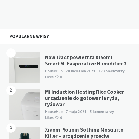
wpisów
Robot z LIDAR-em nie potrzebuje zapalonej lampy,
żeby ustalić, gdzie znajduje się ściana, drzwi albo noga
stołu. Nie „widzi” jednak mieszkania tak jak człowiek
Widgets
POPULARNE WPISY
ani…
Read more
HOUSEHUB
0
1
Nawilżacz powietrza Xiaomi
SmartMi Evaporative Humidifier 2
HouseHub
28 kwietnia 2021
17 komentarzy
Likes
0
2
Mi Induction Heating Rice Cooker –
urządzenie do gotowania ryżu,
ryżowar
HouseHub
7 maja 2021
5 komentarzy
Likes
0
3
Xiaomi Youpin Sothing Mosquito
Killer – urządzenie przeciw