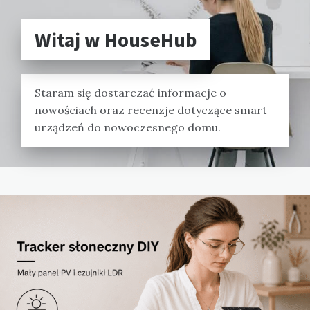
Witaj w HouseHub
Staram się dostarczać informacje o
nowościach oraz recenzje dotyczące smart
urządzeń do nowoczesnego domu.
Blog
posts