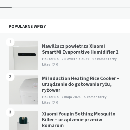
Widgets
POPULARNE WPISY
1
Nawilżacz powietrza Xiaomi
SmartMi Evaporative Humidifier 2
HouseHub
28 kwietnia 2021
17 komentarzy
Likes
0
2
Mi Induction Heating Rice Cooker –
urządzenie do gotowania ryżu,
ryżowar
HouseHub
7 maja 2021
5 komentarzy
Likes
0
3
Xiaomi Youpin Sothing Mosquito
Killer – urządzenie przeciw
komarom