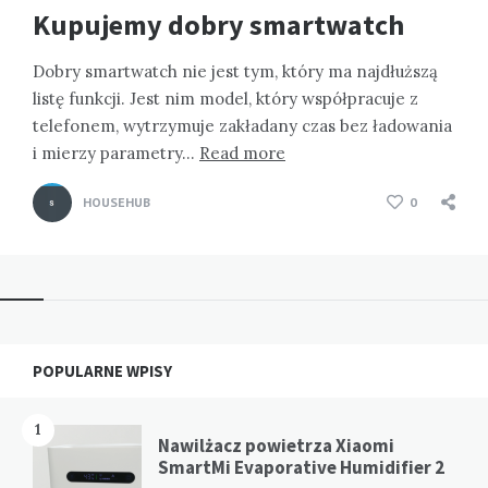
Kupujemy dobry smartwatch
Dobry smartwatch nie jest tym, który ma najdłuższą
listę funkcji. Jest nim model, który współpracuje z
telefonem, wytrzymuje zakładany czas bez ładowania
i mierzy parametry…
Read more
HOUSEHUB
0
Widgets
POPULARNE WPISY
1
Nawilżacz powietrza Xiaomi
SmartMi Evaporative Humidifier 2