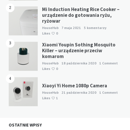
2
Mi Induction Heating Rice Cooker –
urządzenie do gotowania ryżu,
ryżowar
HouseHub
7 maja 2021
5 komentarzy
Likes
0
3
Xiaomi Youpin Sothing Mosquito
Killer – urządzenie przeciw
komarom
HouseHub
18 października 2020
1 Comment
Likes
0
4
Xiaoyi Yi Home 1080p Camera
HouseHub
21 października 2020
1 Comment
Likes
1
OSTATNIE WPISY