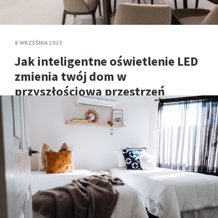
8 WRZEŚNIA 2023
Jak inteligentne oświetlenie LED
zmienia twój dom w
przyszłościową przestrzeń
mieszkaniową
Wymiana zwykłej żarówki na model sterowany
telefonem zajmuje minutę. Zbudowanie oświetlenia,
które działa niezawodnie, reaguje na ruch,
współpracuje z fizyczznymi włącznikami i nie budzi
domowników…
Read more
HOUSEHUB
0