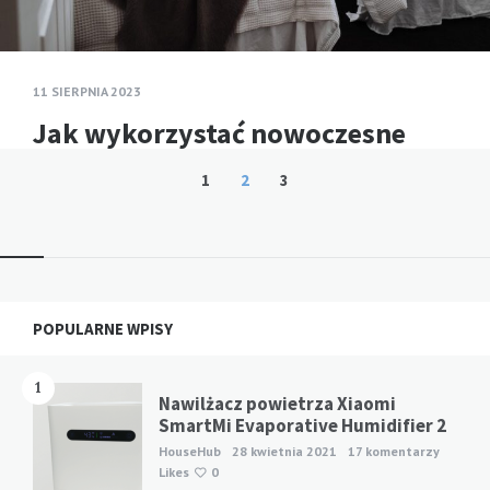
11 SIERPNIA 2023
Jak wykorzystać nowoczesne
technologie w celu oszczędności
Stronicowanie
1
2
3
na klimatyzacji?
wpisów
Klimatyzacja nie zużywa najwięcej energii wtedy, gdy
na zewnątrz panuje największy upał. Najwięcej
kosztuje wtedy, gdy pracuje bez kontroli: chłodzi
Widgets
POPULARNE WPISY
pusty salon, walczy z otwartym…
Read more
HOUSEHUB
0
1
Nawilżacz powietrza Xiaomi
SmartMi Evaporative Humidifier 2
HouseHub
28 kwietnia 2021
17 komentarzy
Likes
0