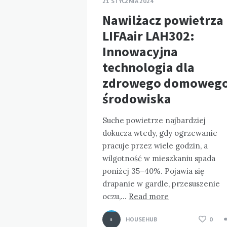
21 STYCZNIA 2024
Nawilżacz powietrza
LIFAair LAH302:
Innowacyjna
technologia dla
zdrowego domoweg
środowiska
Suche powietrze najbardziej
dokucza wtedy, gdy ogrzewanie
pracuje przez wiele godzin, a
wilgotność w mieszkaniu spada
poniżej 35–40%. Pojawia się
drapanie w gardle, przesuszenie
oczu,…
Read more
HOUSEHUB
0