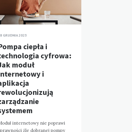
8 GRUDNIA 2023
Pompa ciepła i
technologia cyfrowa:
Jak moduł
internetowy i
aplikacja
rewolucjonizują
zarządzanie
systemem
Moduł internetowy nie poprawi
sprawności źle dobranej pompy