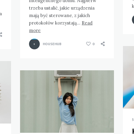
inteligentnego domu. Najpierw
trzeba ustalić, jakie urządzenia
a
mają być sterowane, z jakich
protokołów korzystają…
Read
more
HOUSEHUB
0
5