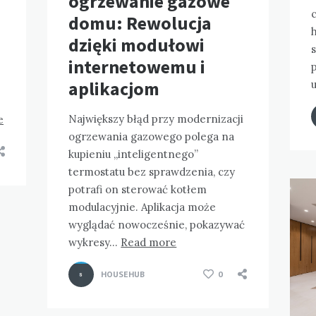
ogrzewanie gazowe
c
domu: Rewolucja
h
dzięki modułowi
internetowemu i
p
aplikacjom
Największy błąd przy modernizacji
e
ogrzewania gazowego polega na
kupieniu „inteligentnego”
termostatu bez sprawdzenia, czy
potrafi on sterować kotłem
modulacyjnie. Aplikacja może
wyglądać nowocześnie, pokazywać
wykresy…
Read more
HOUSEHUB
0