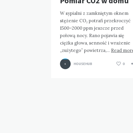
Pomiar CO2 w domu
W sypialni z zamkniętym oknem
stężenie CO₂ potrafi przekroczyć
1500–2000 ppm jeszcze przed
połową nocy. Rano pojawia się
ciężka głowa, senność i wrażenie
„zużytego” powietrza,…
Read mor
HOUSEHUB
0