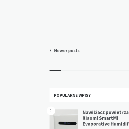
Stronicowanie
Newer posts
wpisów
Widgets
POPULARNE WPISY
1
Nawilżacz powietrza
Xiaomi SmartMi
Evaporative Humidifi