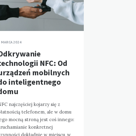
 MARCA 2024
Odkrywanie
technologii NFC: Od
urządzeń mobilnych
do inteligentnego
domu
FC najczęściej kojarzy się z
płatnością telefonem, ale w domu
jego mocną stroną jest coś innego:
uruchamianie konkretnej
czynności dokładnie w miejscu, w