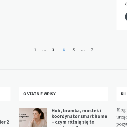
1
…
3
4
5
…
7
OSTATNIE WPISY
KI
Blog 
Hub, bramka, mostek i
koordynator smart home
urzą
er 2
– czym różnią się te
pozy