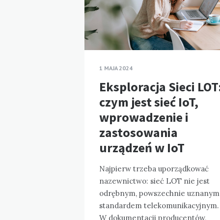
1 MAJA 2024
Eksploracja Sieci LOT
czym jest sieć IoT,
wprowadzenie i
zastosowania
urządzeń w IoT
Najpierw trzeba uporządkować
nazewnictwo: sieć LOT nie jest
odrębnym, powszechnie uznanym
standardem telekomunikacyjnym.
W dokumentacji producentów,