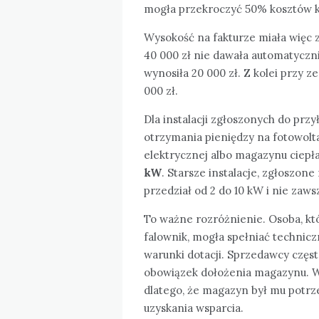
mogła przekroczyć 50% kosztów k
Wysokość na fakturze miała więc 
40 000 zł nie dawała automatyczni
wynosiła 20 000 zł. Z kolei przy z
000 zł.
Dla instalacji zgłoszonych do prz
otrzymania pieniędzy na fotowol
elektrycznej albo magazynu ciepł
kW
. Starsze instalacje, zgłoszone
przedział od 2 do 10 kW i nie za
To ważne rozróżnienie. Osoba, któ
falownik, mogła spełniać technicz
warunki dotacji. Sprzedawcy częst
obowiązek dołożenia magazynu. W 
dlatego, że magazyn był mu potrze
uzyskania wsparcia.