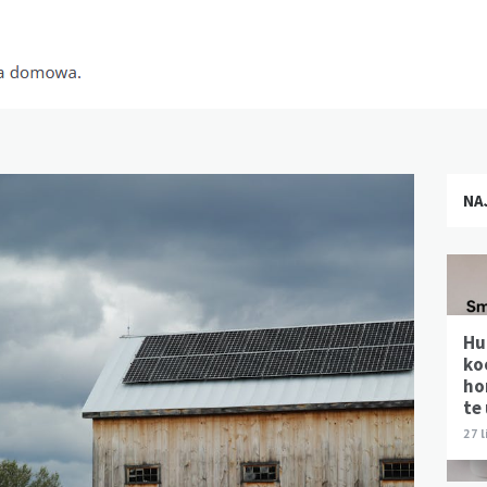
NA
Hu
ko
ho
te
27 