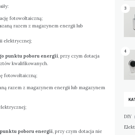
iły:
3
ację fotowoltaiczną;
aszaną razem z magazynem energii lub
 elektrycznej;
4
ego punktu poboru energii
, przy czym dotacja
ztów kwalifikowanych.
ę fotowoltaiczną;
zaną razem z magazynem energii lub magazynem
KA
lektrycznej;
DIY
(
Elek
o punktu poboru energii
, przy czym dotacja nie