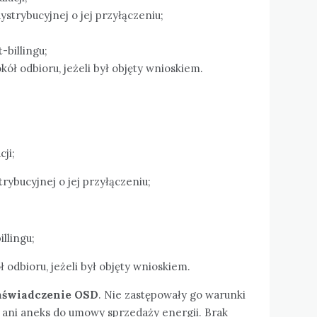
ystrybucyjnej o jej przyłączeniu;
-billingu;
ół odbioru, jeżeli był objęty wnioskiem.
ji;
rybucyjnej o jej przyłączeniu;
llingu;
odbioru, jeżeli był objęty wnioskiem.
aświadczenie OSD
. Nie zastępowały go warunki
e ani aneks do umowy sprzedaży energii. Brak