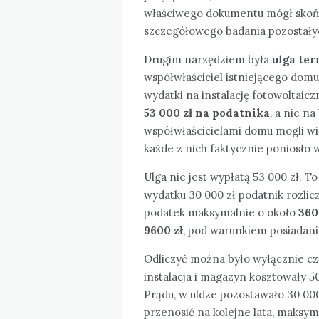
właściwego dokumentu mógł skońc
szczegółowego badania pozostały
Drugim narzędziem była
ulga te
współwłaściciel istniejącego dom
wydatki na instalację fotowoltaicz
53 000 zł na podatnika
, a nie n
współwłaścicielami domu mogli wi
każde z nich faktycznie poniosło 
Ulga nie jest wypłatą 53 000 zł. 
wydatku 30 000 zł podatnik rozlic
podatek maksymalnie o około
360
9600 zł
, pod warunkiem posiadan
Odliczyć można było wyłącznie częś
instalacja i magazyn kosztowały 50
Prądu, w uldze pozostawało 30 00
przenosić na kolejne lata, maksym