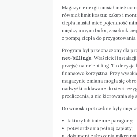
Magazyn energii musiał mieć co 
również limit kosztu: zakup i mon
ciepła musiał mieć pojemność m
między innymi bufor, zasobnik cie
z pompą ciepła do przygotowania c
Program był przeznaczony dla pr
net-billingu
. Właściciel instalac
przejść na net-billing. Ta decyzja
finansowo korzystna. Przy wysok
magazynie zmiana mogła się obroni
nadwyżki oddawane do sieci rezy
przeliczenia, a nie kierowania się
Do wniosku potrzebne były międz
faktury lub imienne paragony;
potwierdzenia pełnej zapłaty;
dokument zgłoszenia mikroinsta