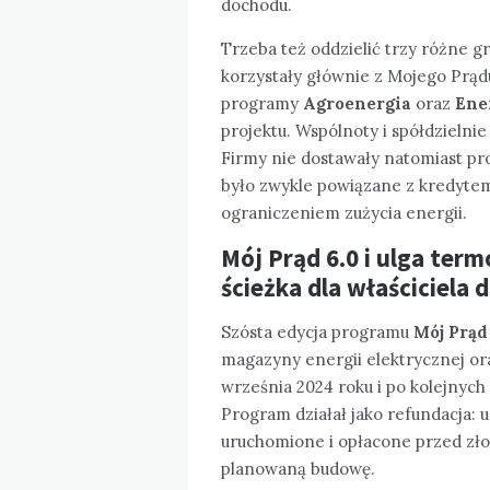
dochodu.
Trzeba też oddzielić trzy różne
korzystały głównie z Mojego Prądu 
programy
Agroenergia
oraz
Ene
projektu. Wspólnoty i spółdzieln
Firmy nie dostawały natomiast pro
było zwykle powiązane z kredyte
ograniczeniem zużycia energii.
Mój Prąd 6.0 i ulga te
ścieżka dla właściciela
Szósta edycja programu
Mój Prąd
magazyny energii elektrycznej or
września 2024 roku i po kolejnych
Program działał jako refundacja:
uruchomione i opłacone przed zło
planowaną budowę.