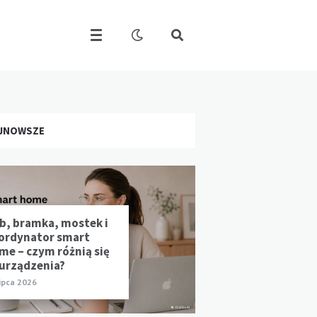
JNOWSZE
b, bramka, mostek i
ordynator smart
me – czym różnią się
 urządzenia?
lipca 2026