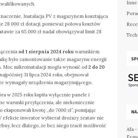
Inne
walifikowanych.
Pora
znaczenie. Instalacja PV z magazynem kosztująca
e 28 000 zł dotacji, ponieważ połowa kosztów
Rece
estawie za 65 000 zł nadal obowiązywał limit 28
Tech
yłączenia
od 1 sierpnia 2024 roku
warunkiem
SP
taikę było zamontowanie także magazynu energii
a. Moc mikroinstalacji mogła wynosić od
2 do 20
 najpóźniej 31 lipca 2024 roku, obejmował
wsze wymagały urządzenia magazynującego.
ra w 2025 roku kupiła wyłącznie panele i
ne warunki przyłączenia, ale niekoniecznie
o eksponowali kwotę „do 7000 zł”, pomijając
NA
efekcie inwestor wybierał droższy zestaw nie
bny, lecz dlatego, że bez niego tracił możliwość
Afa
Evapo