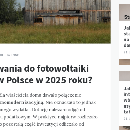
Ja
st
na
da
21 
UB
In
INNE
ania do fotowoltaiki
 Polsce w 2025 roku?
Ja
in
dla właściciela domu dawało połączenie
wb
ermomodernizacyjną
. Nie oznaczało to jednak
as
mego wydatku. Dotację należało odjąć od
ta
 podatkowym. W praktyce najpierw rozliczało
21 
 pozostałą część inwestycji odliczało od