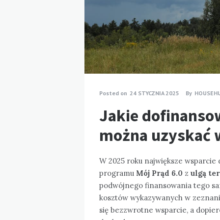
Posted on
24 STYCZNIA 2025
By
HOUSEH
Jakie dofinansow
można uzyskać w
W 2025 roku największe wsparcie 
programu
Mój Prąd 6.0
z
ulgą t
podwójnego finansowania tego sa
kosztów wykazywanych w zeznaniu
się bezzwrotne wsparcie, a dopiero