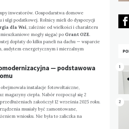
 grupy inwestorów. Gospodarstwa domowe
i ulgi podatkowej. Rolnicy mieli do dyspozycji
rgia dla Wsi
, zależnie od wielkości i charakteru
ie mieszkaniowe mogły sięgać po
Grant OZE
.
stej dopłaty do kilku paneli na dachu — wsparcie
m, audytem energetycznym i mierzalnym
PO
rmomodernizacyjna — podstawowa
1
 domu
obejmowała instalacje fotowoltaiczne,
az magazyny ciepła. Nabór rozpoczął się 2
 przedłużeniach zakończył 12 września 2025 roku.
2
 urządzenia musiały być zamontowane,
żeniem wniosku. Nie była to zaliczka na