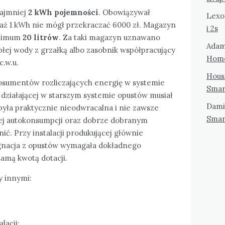
najmniej
2 kWh pojemności
. Obowiązywał
Lexo
taż 1 kWh nie mógł przekraczać 6000 zł. Magazyn
i 2s
inimum
20 litrów
. Za taki magazyn uznawano
Ada
płej wody z grzałką albo zasobnik współpracujący
Hom
.w.u.
Hous
osumentów rozliczających energię w systemie
Smar
ji działającej w starszym systemie opustów musiał
Dami
 była praktycznie nieodwracalna i nie zawsze
Smar
iej autokonsumpcji oraz dobrze dobranym
ć. Przy instalacji produkującej głównie
gnacja z opustów wymagała dokładnego
 samą kwotą dotacji.
y innymi:
lacji;