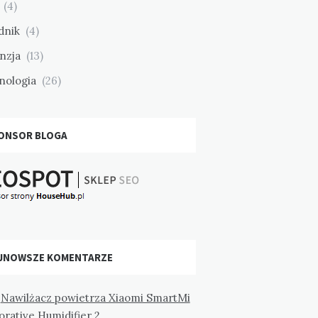
(4)
dnik
(4)
nzja
(13)
nologia
(26)
ONSOR BLOGA
JNOWSZE KOMENTARZE
-
Nawilżacz powietrza Xiaomi SmartMi
rative Humidifier 2