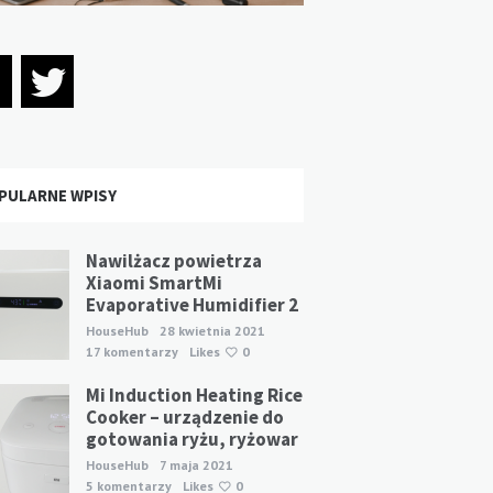
PULARNE WPISY
Nawilżacz powietrza
Xiaomi SmartMi
Evaporative Humidifier 2
HouseHub
28 kwietnia 2021
17 komentarzy
Likes
0
Mi Induction Heating Rice
Cooker – urządzenie do
gotowania ryżu, ryżowar
HouseHub
7 maja 2021
5 komentarzy
Likes
0