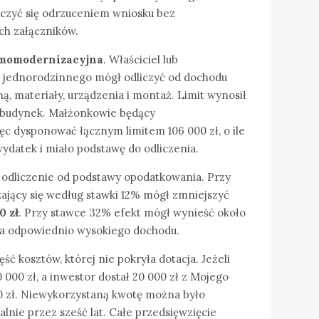
zyć się odrzuceniem wniosku bez
ch załączników.
rmomodernizacyjna
. Właściciel lub
u jednorodzinnego mógł odliczyć od dochodu
ną, materiały, urządzenia i montaż. Limit wynosił
a budynek. Małżonkowie będący
ęc dysponować łącznym limitem 106 000 zł, o ile
wydatek i miało podstawę do odliczenia.
To odliczenie od podstawy opodatkowania. Przy
zający się według stawki 12% mógł zmniejszyć
0 zł
. Przy stawce 32% efekt mógł wynieść około
ia odpowiednio wysokiego dochodu.
ć kosztów, której nie pokryła dotacja. Jeżeli
 000 zł, a inwestor dostał 20 000 zł z Mojego
0 zł. Niewykorzystaną kwotę można było
alnie przez sześć lat. Całe przedsięwzięcie