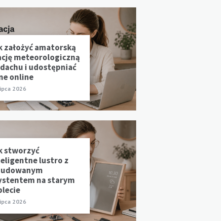
k założyć amatorską
ację meteorologiczną
 dachu i udostępniać
ne online
lipca 2026
k stworzyć
teligentne lustro z
udowanym
ystentem na starym
blecie
lipca 2026