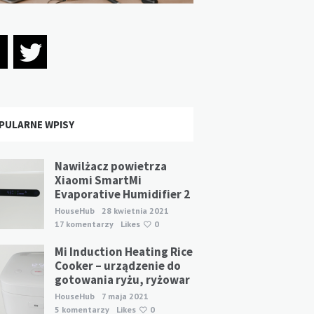
PULARNE WPISY
Nawilżacz powietrza
Xiaomi SmartMi
Evaporative Humidifier 2
HouseHub
28 kwietnia 2021
17 komentarzy
Likes
0
Mi Induction Heating Rice
Cooker – urządzenie do
gotowania ryżu, ryżowar
HouseHub
7 maja 2021
5 komentarzy
Likes
0