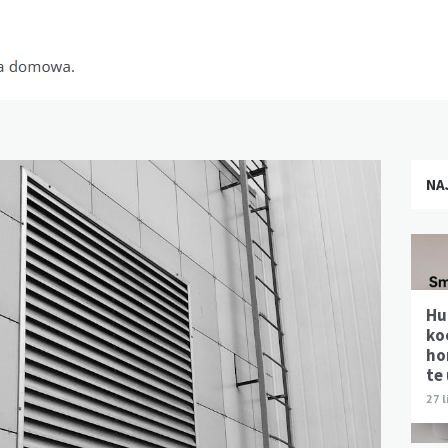
NA
Hu
ko
ho
te
27 