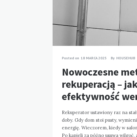
Posted on
18 MARCA 2025
By
HOUSEHUB
Nowoczesne met
rekuperacją – ja
efektywność wen
Rekuperator ustawiony raz na stał
doby. Gdy dom stoi pusty, wymieni
energię. Wieczorem, kiedy w saloni
Po kąpieli za późno usuwa wilgoć,