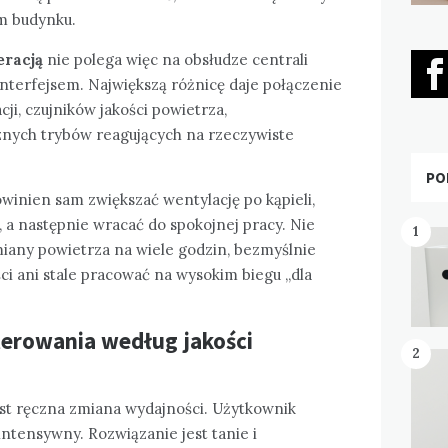
m budynku.
racją
nie polega więc na obsłudze centrali
o interfejsem. Największą różnicę daje połączenie
ji, czujników jakości powietrza,
ych trybów reagujących na rzeczywiste
PO
inien sam zwiększać wentylację po kąpieli,
, a następnie wracać do spokojnej pracy. Nie
1
iany powietrza na wiele godzin, bezmyślnie
i ani stale pracować na wysokim biegu „dla
erowania według jakości
2
st ręczna zmiana wydajności. Użytkownik
intensywny. Rozwiązanie jest tanie i