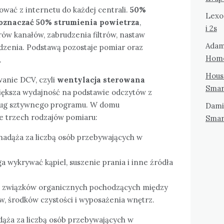
wać z internetu do każdej centrali.
50%
Lexo
oznaczać 50% strumienia powietrza
,
i 2s
ów kanałów, zabrudzenia filtrów, nastaw
Ada
ądzenia. Podstawą pozostaje pomiar oraz
Hom
.
Hous
wanie DCV, czyli
wentylacja sterowana
Smar
większa wydajność na podstawie odczytów z
dług sztywnego programu. W domu
Dami
e trzech rodzajów pomiaru:
Smar
 nadąża za liczbą osób przebywających w
 wykrywać kąpiel, suszenie prania i inne źródła
ch związków organicznych pochodzących między
, środków czystości i wyposażenia wnętrz.
dąża za liczbą osób przebywających w