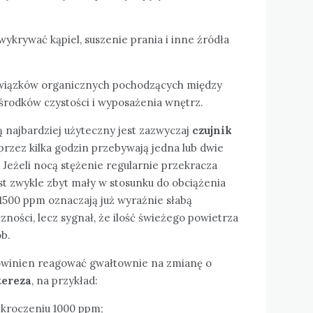
ykrywać kąpiel, suszenie prania i inne źródła
związków organicznych pochodzących między
środków czystości i wyposażenia wnętrz.
najbardziej użyteczny jest zazwyczaj
czujnik
 przez kilka godzin przebywają jedna lub dwie
Jeżeli nocą stężenie regularnie przekracza
st zwykle zbyt mały w stosunku do obciążenia
500 ppm oznaczają już wyraźnie słabą
czności, lecz sygnał, że ilość świeżego powietrza
ób.
owinien reagować gwałtownie na zmianę o
tereza
, na przykład:
ekroczeniu 1000 ppm;