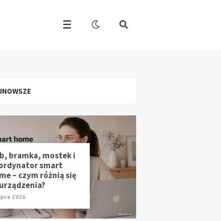
JNOWSZE
b, bramka, mostek i
ordynator smart
me – czym różnią się
 urządzenia?
lipca 2026