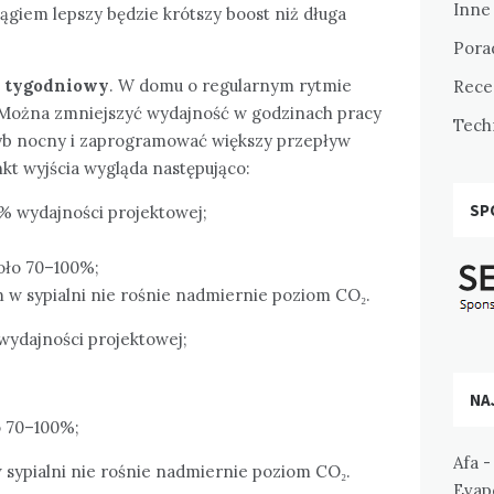
Inne
ągiem lepszy będzie krótszy boost niż długa
Pora
 tygodniowy
. W domu o regularnym rytmie
Rece
. Można zmniejszyć wydajność w godzinach pracy
Tech
yb nocny i zaprogramować większy przepływ
t wyjścia wygląda następująco:
SP
% wydajności projektowej;
;
oło 70–100%;
m w sypialni nie rośnie nadmiernie poziom CO₂.
wydajności projektowej;
NA
o 70–100%;
Afa
w sypialni nie rośnie nadmiernie poziom CO₂.
Evapo