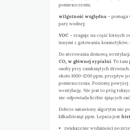
pomieszczeniu;
wilgotność względna
– pomaga w
pary wodnej;
VOC
– reaguje na część lotnych 
innymi z gotowania, kosmetyków, 
Do sterowania domową wentylacją 
CO₂ w głównej sypialni
. To tam
osoby przy zamkniętych drzwiach. 
około 1000–1200 ppm, przepływ je
pomieszczenia. Poziomy powyżej 1
wentylację. Nie jest to próg toksy
nie odpowiada liczbie śpiących os
Dobrze ustawiony algorytm nie p
kilkadziesiąt ppm. Lepsza jest
his
zwiększenie wydajności po prz