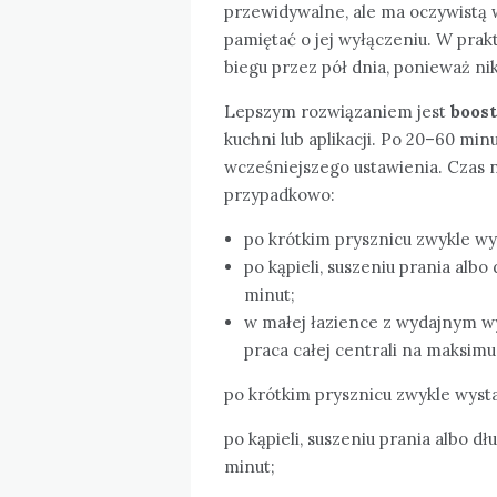
przewidywalne, ale ma oczywistą 
pamiętać o jej wyłączeniu. W prak
biegu przez pół dnia, ponieważ nik
Lepszym rozwiązaniem jest
boos
kuchni lub aplikacji. Po 20–60 mi
wcześniejszego ustawienia. Czas na
przypadkowo:
po krótkim prysznicu zwykle wy
po kąpieli, suszeniu prania al
minut;
w małej łazience z wydajnym wy
praca całej centrali na maksim
po krótkim prysznicu zwykle wyst
po kąpieli, suszeniu prania albo
minut;