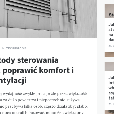
Ja
st
na
da
21 
In
TECHNOLOGIA
ody sterowania
k poprawić komfort i
Ja
tylacji
in
wb
as
ą wydajność zwykle pracuje źle przez większość
ta
a za dużo powietrza i niepotrzebnie zużywa
21 
e przebywa kilka osób, często działa zbyt słabo.
 a nocą potrafi hałasować, mimo że zwiększony