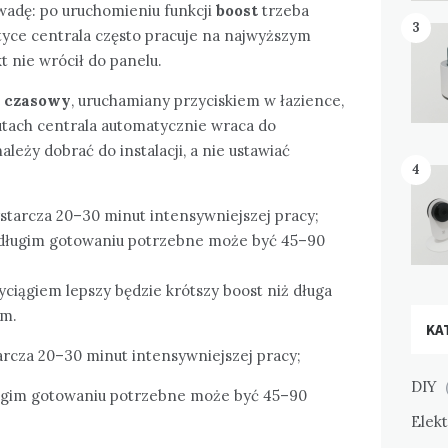
wadę: po uruchomieniu funkcji
boost
trzeba
3
tyce centrala często pracuje na najwyższym
t nie wrócił do panelu.
t czasowy
, uruchamiany przyciskiem w łazience,
nutach centrala automatycznie wraca do
leży dobrać do instalacji, a nie ustawiać
4
starcza 20–30 minut intensywniejszej pracy;
bo długim gotowaniu potrzebne może być 45–90
ciągiem lepszy będzie krótszy boost niż długa
um.
KA
arcza 20–30 minut intensywniejszej pracy;
DIY
(
 długim gotowaniu potrzebne może być 45–90
Elek