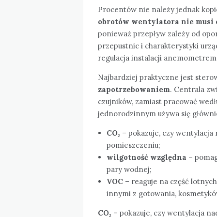
Procentów nie należy jednak kopio
obrotów wentylatora nie musi 
ponieważ przepływ zależy od opor
przepustnic i charakterystyki urz
regulacja instalacji anemometrem
Najbardziej praktyczne jest stero
zapotrzebowaniem
. Centrala z
czujników, zamiast pracować we
jednorodzinnym używa się główni
CO₂
– pokazuje, czy wentylacja
pomieszczeniu;
wilgotność względna
– pomaga
pary wodnej;
VOC
– reaguje na część lotny
innymi z gotowania, kosmetyków
CO₂
– pokazuje, czy wentylacja na