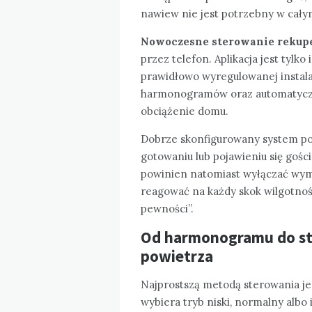
nawiew nie jest potrzebny w cały
Nowoczesne sterowanie rekupe
przez telefon. Aplikacja jest tylk
prawidłowo wyregulowanej instalac
harmonogramów oraz automatyczn
obciążenie domu.
Dobrze skonfigurowany system pow
gotowaniu lub pojawieniu się gości
powinien natomiast wyłączać wym
reagować na każdy skok wilgotnośc
pewności”.
Od harmonogramu do st
powietrza
Najprostszą metodą sterowania je
wybiera tryb niski, normalny albo 