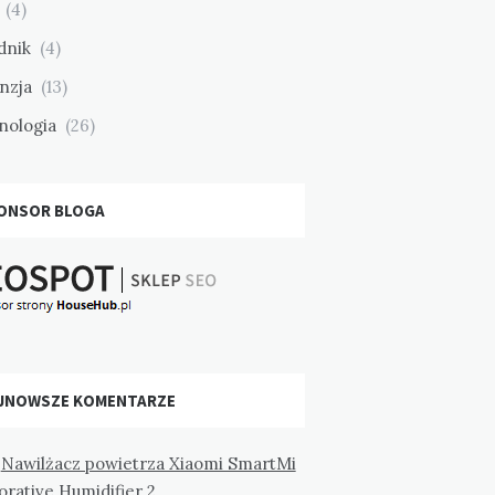
(4)
dnik
(4)
nzja
(13)
nologia
(26)
ONSOR BLOGA
JNOWSZE KOMENTARZE
-
Nawilżacz powietrza Xiaomi SmartMi
rative Humidifier 2