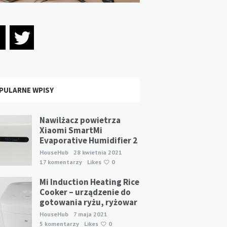
PULARNE WPISY
Nawilżacz powietrza
Xiaomi SmartMi
Evaporative Humidifier 2
HouseHub
28 kwietnia 2021
17 komentarzy
Likes
0
Mi Induction Heating Rice
Cooker – urządzenie do
gotowania ryżu, ryżowar
HouseHub
7 maja 2021
5 komentarzy
Likes
0