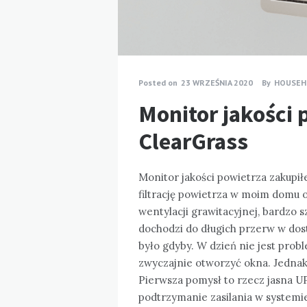
Posted on
23 WRZEŚNIA 2020
By
HOUSEH
Monitor jakości 
ClearGrass
Monitor jakości powietrza zakupi
filtrację powietrza w moim domu 
wentylacji grawitacyjnej, bardzo 
dochodzi do długich przerw w dost
było gdyby. W dzień nie jest pro
zwyczajnie otworzyć okna. Jednak w
Pierwsza pomysł to rzecz jasna UP
podtrzymanie zasilania w systemie