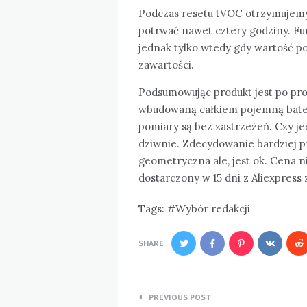
Podczas resetu tVOC otrzymujemy
potrwać nawet cztery godziny. F
jednak tylko wtedy gdy wartość p
zawartości.
Podsumowując produkt jest po pro
wbudowaną całkiem pojemną bater
pomiary są bez zastrzeżeń. Czy je
dziwnie. Zdecydowanie bardziej p
geometryczna ale, jest ok. Cena ni
dostarczony w 15 dni z Aliexpress 
Tags:
Wybór redakcji
SHARE
Nawigacja
PREVIOUS POST