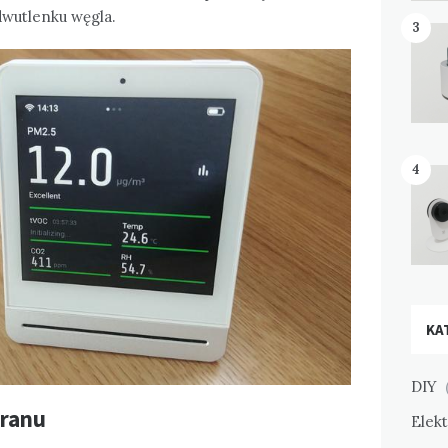
dwutlenku węgla.
3
4
KA
DIY
(
ranu
Elek