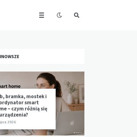
JNOWSZE
b, bramka, mostek i
ordynator smart
me – czym różnią się
 urządzenia?
lipca 2026