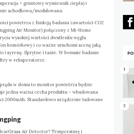
uperacja + gruntowy wymiennik ciepła) i
 a nie schodkowa/modulowana.
ści powietrza z funkcją badania zawartości CO2
ingping Air Monitor) połączony z Mi-Home
ycia wysokiej wartości dwutlenku węgla
on komórkowy i co ważne uruchomi scenę jaką
ło i syrenę. Sprytne i tanie. W bonusie badanie
PO
ltry w rekuperatorze.
1
 prądu w domu to monitor powietrza będzie
uje jedna ważna cecha produktu – wbudowana
ści 2000mAh. Standardowo urządzenie ładowane
2
ingping
earGrass Air Detector? Temperaturę i