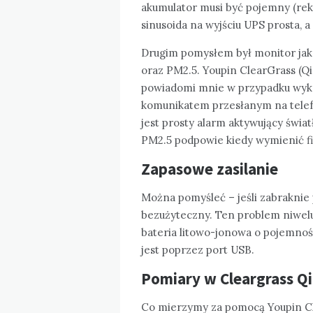
akumulator musi być pojemny (rek
sinusoida na wyjściu UPS prosta,
Drugim pomysłem był monitor jako
oraz PM2.5. Youpin ClearGrass (Q
powiadomi mnie w przypadku wykr
komunikatem przesłanym na telef
jest prosty alarm aktywujący świat
PM2.5 podpowie kiedy wymienić fi
Zapasowe zasilanie
Można pomyśleć – jeśli zabraknie
bezużyteczny. Ten problem niwel
bateria litowo-jonowa o pojemno
jest poprzez port USB.
Pomiary w Cleargrass Q
Co mierzymy za pomocą Youpin Cl