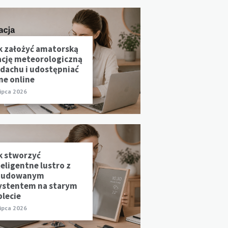
k założyć amatorską
ację meteorologiczną
 dachu i udostępniać
ne online
lipca 2026
k stworzyć
teligentne lustro z
udowanym
ystentem na starym
blecie
lipca 2026