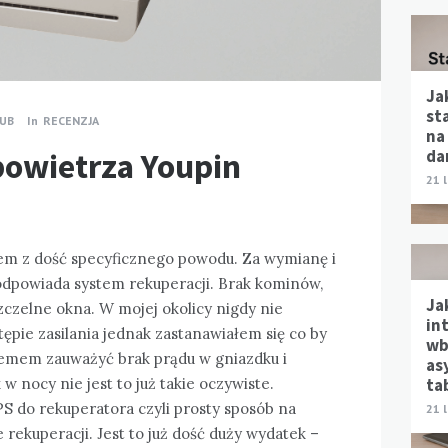
Ja
st
UB
In
RECENZJA
na
da
powietrza Youpin
21 
łem z dość specyficznego powodu. Za wymianę i
odpowiada system rekuperacji. Brak kominów,
Ja
szczelne okna. W mojej okolicy nigdy nie
in
ępie zasilania jednak zastanawiałem się co by
wb
blemem zauważyć brak prądu w gniazdku i
as
ta
 nocy nie jest to już takie oczywiste.
S do rekuperatora czyli prosty sposób na
21 
 rekuperacji. Jest to już dość duży wydatek –