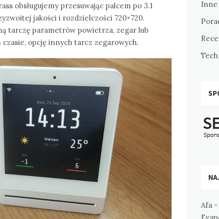
Inne
ass obsługujemy przesuwając palcem po 3.1
woitej jakości i rozdzielczości 720×720.
Pora
ą tarczę parametrów powietrza, zegar lub
Rece
czasie, opcję innych tarcz zegarowych.
Tech
SP
NA
Afa
Evapo