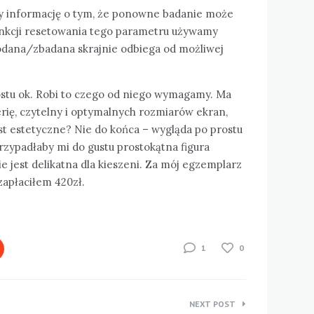
 informację o tym, że ponowne badanie może
unkcji resetowania tego parametru używamy
odana/zbadana skrajnie odbiega od możliwej
stu ok. Robi to czego od niego wymagamy. Ma
ię, czytelny i optymalnych rozmiarów ekran,
st estetyczne? Nie do końca – wygląda po prostu
rzypadłaby mi do gustu prostokątna figura
e jest delikatna dla kieszeni. Za mój egzemplarz
zapłaciłem 420zł.
1
0
NEXT POST