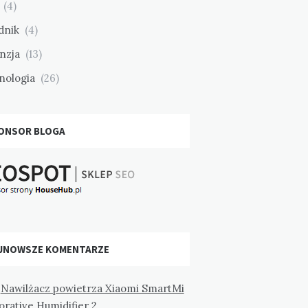
(4)
dnik
(4)
nzja
(13)
nologia
(26)
ONSOR BLOGA
JNOWSZE KOMENTARZE
-
Nawilżacz powietrza Xiaomi SmartMi
rative Humidifier 2