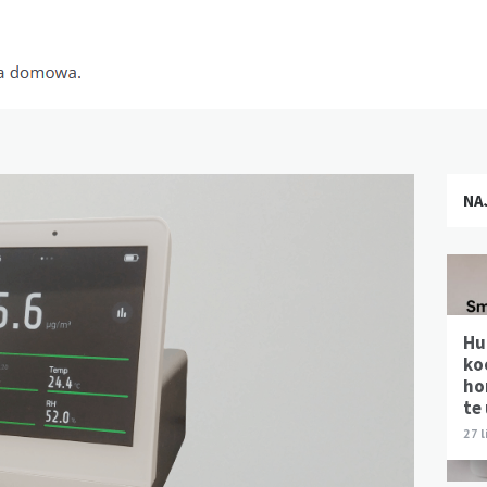
NA
Hu
ko
ho
te
27 