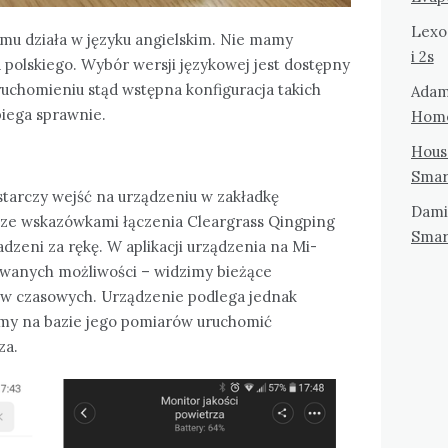
Lexo
mu działa w języku angielskim. Nie mamy
i 2s
 polskiego. Wybór wersji językowej jest dostępny
uchomieniu stąd wstępna konfiguracja takich
Ada
ebiega sprawnie.
Hom
Hous
Smar
ystarczy wejść na urządzeniu w zakładkę
Dami
 ze wskazówkami łączenia Cleargrass Qingping
Smar
zeni za rękę. W aplikacji urządzenia na Mi-
wanych możliwości – widzimy bieżące
w czasowych. Urządzenie podlega jednak
my na bazie jego pomiarów uruchomić
za.