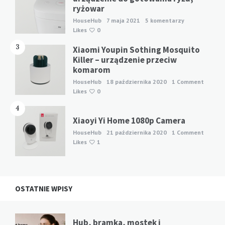
ryżowar
HouseHub
7 maja 2021
5 komentarzy
Likes
0
3
Xiaomi Youpin Sothing Mosquito
Killer – urządzenie przeciw
komarom
HouseHub
18 października 2020
1 Comment
Likes
0
4
Xiaoyi Yi Home 1080p Camera
HouseHub
21 października 2020
1 Comment
Likes
1
OSTATNIE WPISY
Hub, bramka, mostek i