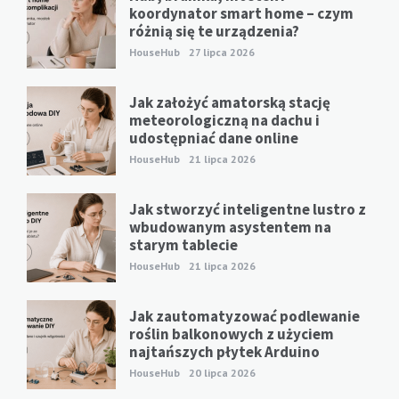
koordynator smart home – czym
różnią się te urządzenia?
HouseHub
27 lipca 2026
Jak założyć amatorską stację
meteorologiczną na dachu i
udostępniać dane online
HouseHub
21 lipca 2026
Jak stworzyć inteligentne lustro z
wbudowanym asystentem na
starym tablecie
HouseHub
21 lipca 2026
Jak zautomatyzować podlewanie
roślin balkonowych z użyciem
najtańszych płytek Arduino
HouseHub
20 lipca 2026