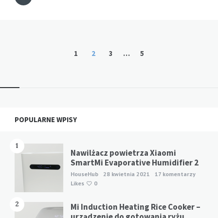
Stronicowanie
1
2
3
…
5
wpisów
Widgets
POPULARNE WPISY
1
Nawilżacz powietrza Xiaomi
SmartMi Evaporative Humidifier 2
HouseHub
28 kwietnia 2021
17 komentarzy
Likes
0
2
Mi Induction Heating Rice Cooker –
urządzenie do gotowania ryżu,