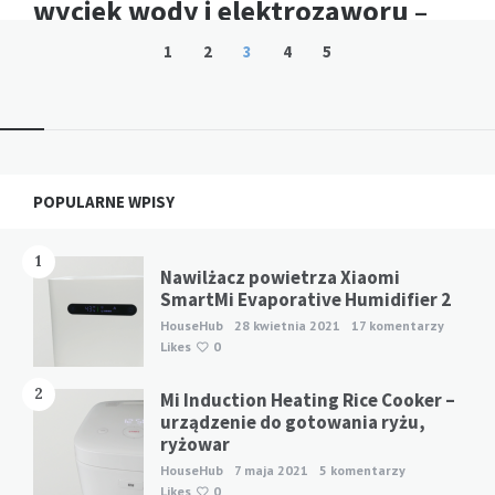
wyciek wody i elektrozaworu –
zabezpiecz dom przed zalaniem
Stronicowanie
1
2
3
4
5
wpisów
Powiadomienie o wycieku, które przychodzi na
telefon podczas weekendowego wyjazdu, nie
zatrzymuje ani litra wody. O realnym zabezpieczeniu
można mówić dopiero wtedy, gdy czujnik zalania…
Widgets
POPULARNE WPISY
Read more
HOUSEHUB
0
1
Nawilżacz powietrza Xiaomi
SmartMi Evaporative Humidifier 2
HouseHub
28 kwietnia 2021
17 komentarzy
Likes
0
2
Mi Induction Heating Rice Cooker –
urządzenie do gotowania ryżu,
ryżowar
HouseHub
7 maja 2021
5 komentarzy
Likes
0