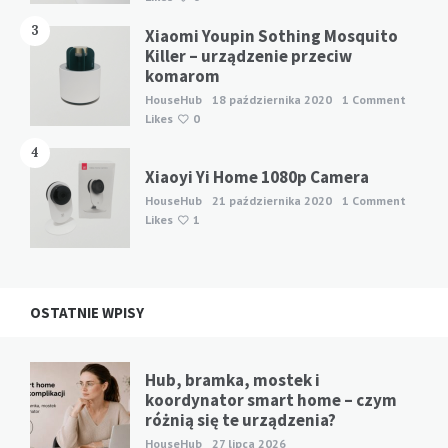
3
Xiaomi Youpin Sothing Mosquito
Killer – urządzenie przeciw
komarom
HouseHub
18 października 2020
1 Comment
Likes
0
4
Xiaoyi Yi Home 1080p Camera
HouseHub
21 października 2020
1 Comment
Likes
1
OSTATNIE WPISY
Hub, bramka, mostek i
koordynator smart home – czym
różnią się te urządzenia?
HouseHub
27 lipca 2026