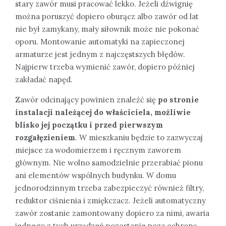
stary zawór musi pracować lekko. Jeżeli dźwignię
można poruszyć dopiero oburącz albo zawór od lat
nie był zamykany, mały siłownik może nie pokonać
oporu. Montowanie automatyki na zapieczonej
armaturze jest jednym z najczęstszych błędów.
Najpierw trzeba wymienić zawór, dopiero później
zakładać napęd.
Zawór odcinający powinien znaleźć się
po stronie
instalacji należącej do właściciela, możliwie
blisko jej początku i przed pierwszym
rozgałęzieniem
. W mieszkaniu będzie to zazwyczaj
miejsce za wodomierzem i ręcznym zaworem
głównym. Nie wolno samodzielnie przerabiać pionu
ani elementów wspólnych budynku. W domu
jednorodzinnym trzeba zabezpieczyć również filtry,
reduktor ciśnienia i zmiękczacz. Jeżeli automatyczny
zawór zostanie zamontowany dopiero za nimi, awaria
jednego z tych urządzeń pozostanie poza ochroną.