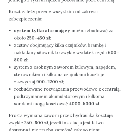
Koszt zależy przede wszystkim od zakresu
zabezpieczenia:
system tylko alarmujący
można zbudować za
około
250–450 zł
;
zestaw obejmujący kilka czujników, bramkę i
nakładany siłownik to zwykle wydatek rzędu
600–
800 zł
;
system z osobnym zaworem kulowym, napędem,
sterownikiem i kilkoma czujnikami kosztuje
zazwyczaj
900–2200 zł
;
rozbudowane rozwiązania przewodowe z centralą,
podtrzymaniem akumulatorowym i kilkoma
sondami mogą kosztować
4000–5000 zł
.
Prosta wymiana zaworu przez hydraulika kosztuje
zwykle
250–600 zł
, jeżeli instalacja jest łatwo
dostępna i nie trzeba zamykać całego pionu.