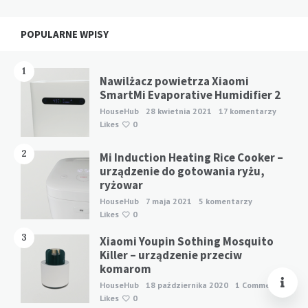
Widgets
POPULARNE WPISY
1
Nawilżacz powietrza Xiaomi
SmartMi Evaporative Humidifier 2
HouseHub
28 kwietnia 2021
17 komentarzy
Likes
0
2
Mi Induction Heating Rice Cooker –
urządzenie do gotowania ryżu,
ryżowar
HouseHub
7 maja 2021
5 komentarzy
Likes
0
3
Xiaomi Youpin Sothing Mosquito
Killer – urządzenie przeciw
komarom
HouseHub
18 października 2020
1 Comment
Likes
0