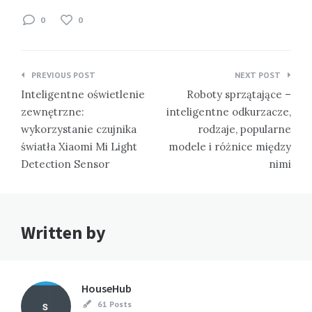
0
0
Nawigacja
PREVIOUS POST
NEXT POST
wpisu
Inteligentne oświetlenie
Roboty sprzątające –
zewnętrzne:
inteligentne odkurzacze,
wykorzystanie czujnika
rodzaje, popularne
światła Xiaomi Mi Light
modele i różnice między
Detection Sensor
nimi
Written by
HouseHub
61 Posts