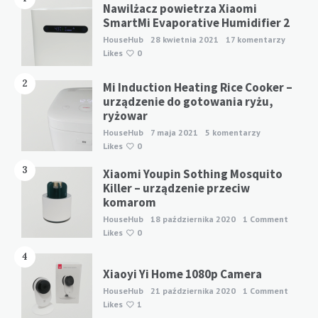
Nawilżacz powietrza Xiaomi
SmartMi Evaporative Humidifier 2
HouseHub
28 kwietnia 2021
17 komentarzy
Likes
0
2
Mi Induction Heating Rice Cooker –
urządzenie do gotowania ryżu,
ryżowar
HouseHub
7 maja 2021
5 komentarzy
Likes
0
3
Xiaomi Youpin Sothing Mosquito
Killer – urządzenie przeciw
komarom
HouseHub
18 października 2020
1 Comment
Likes
0
4
Xiaoyi Yi Home 1080p Camera
HouseHub
21 października 2020
1 Comment
Likes
1