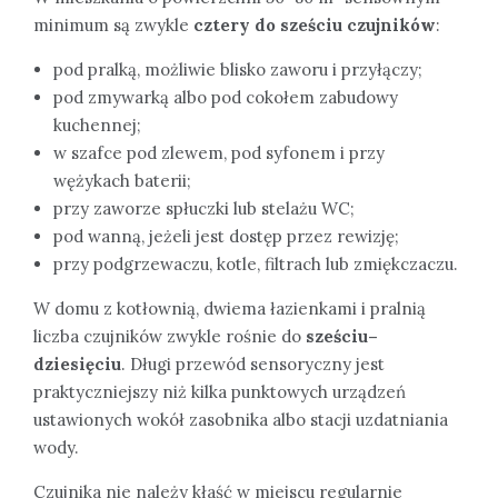
minimum są zwykle
cztery do sześciu czujników
:
pod pralką, możliwie blisko zaworu i przyłączy;
pod zmywarką albo pod cokołem zabudowy
kuchennej;
w szafce pod zlewem, pod syfonem i przy
wężykach baterii;
przy zaworze spłuczki lub stelażu WC;
pod wanną, jeżeli jest dostęp przez rewizję;
przy podgrzewaczu, kotle, filtrach lub zmiękczaczu.
W domu z kotłownią, dwiema łazienkami i pralnią
liczba czujników zwykle rośnie do
sześciu–
dziesięciu
. Długi przewód sensoryczny jest
praktyczniejszy niż kilka punktowych urządzeń
ustawionych wokół zasobnika albo stacji uzdatniania
wody.
Czujnika nie należy kłaść w miejscu regularnie