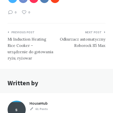
0
0
Nawigacja
PREVIOUS POST
NEXT POST
wpisu
Mi Induction Heating
Odkurzacz automatyczny
Rice Cooker –
Roborock S5 Max
urządzenie do gotowania
ryżu, ryżowar
Written by
HouseHub
61 Posts