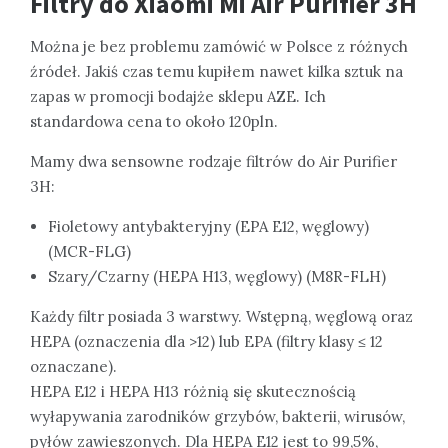
Filtry do Xiaomi Mi Air Purifier 3H
Można je bez problemu zamówić w Polsce z różnych
źródeł. Jakiś czas temu kupiłem nawet kilka sztuk na
zapas w promocji bodajże sklepu AZE. Ich
standardowa cena to około 120pln.
Mamy dwa sensowne rodzaje filtrów do Air Purifier
3H:
Fioletowy antybakteryjny (EPA E12, węglowy)
(MCR-FLG)
Szary/Czarny (HEPA H13, węglowy) (M8R-FLH)
Każdy filtr posiada 3 warstwy. Wstępną, węglową oraz
HEPA (oznaczenia dla >12) lub EPA (filtry klasy ≤ 12
oznaczane).
HEPA E12 i HEPA H13 różnią się skutecznością
wyłapywania zarodników grzybów, bakterii, wirusów,
pyłów zawieszonych. Dla HEPA E12 jest to 99,5%,