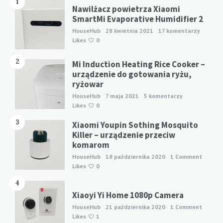
1
Nawilżacz powietrza Xiaomi
SmartMi Evaporative Humidifier 2
HouseHub
28 kwietnia 2021
17 komentarzy
Likes
0
2
Mi Induction Heating Rice Cooker –
urządzenie do gotowania ryżu,
ryżowar
HouseHub
7 maja 2021
5 komentarzy
Likes
0
3
Xiaomi Youpin Sothing Mosquito
Killer – urządzenie przeciw
komarom
HouseHub
18 października 2020
1 Comment
Likes
0
4
Xiaoyi Yi Home 1080p Camera
HouseHub
21 października 2020
1 Comment
Likes
1