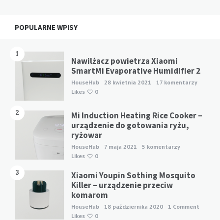
Widgets
POPULARNE WPISY
1
Nawilżacz powietrza Xiaomi
SmartMi Evaporative Humidifier 2
HouseHub
28 kwietnia 2021
17 komentarzy
Likes
0
2
Mi Induction Heating Rice Cooker –
urządzenie do gotowania ryżu,
ryżowar
HouseHub
7 maja 2021
5 komentarzy
Likes
0
3
Xiaomi Youpin Sothing Mosquito
Killer – urządzenie przeciw
komarom
HouseHub
18 października 2020
1 Comment
Likes
0