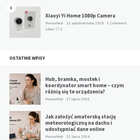
4
Xiaoyi Yi Home 1080p Camera
HouseHub
21 października 2020
1 Comment
Likes
1
OSTATNIE WPISY
Hub, bramka, mostek i
koordynator smart home – czym
różnią się te urządzenia?
HouseHub
27 lipca 2026
Jak założyć amatorską stację
meteorologiczną na dachu i
udostępniać dane online
HouseHub
21 lipca 2026